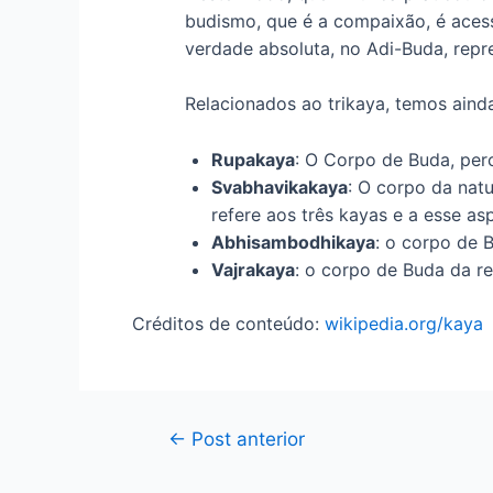
budismo, que é a compaixão, é acess
verdade absoluta, no Adi-Buda, rep
Relacionados ao trikaya, temos aind
Rupakaya
: O Corpo de Buda, per
Svabhavikakaya
: O corpo da nat
refere aos três kayas e a esse as
Abhisambodhikaya
: o corpo de 
Vajrakaya
: o corpo de Buda da re
Créditos de conteúdo:
wikipedia.org/kaya
Navegação
←
Post anterior
de
Post