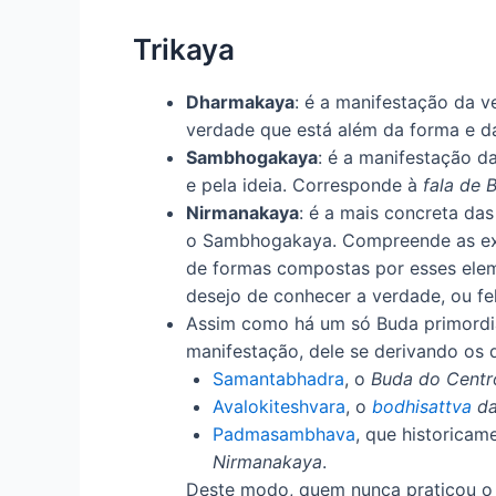
Trikaya
Dharmakaya
: é a manifestação da 
verdade que está além da forma e d
Sambhogakaya
: é a manifestação d
e pela ideia. Corresponde à
fala de 
Nirmanakaya
: é a mais concreta da
o Sambhogakaya. Compreende as exper
de formas compostas por esses elem
desejo de conhecer a verdade, ou f
Assim como há um só Buda primordi
manifestação, dele se derivando os 
Samantabhadra
, o
Buda do Centr
Avalokiteshvara
, o
bodhisattva
da
Padmasambhava
, que historicam
Nirmanakaya
.
Deste modo, quem nunca praticou o 