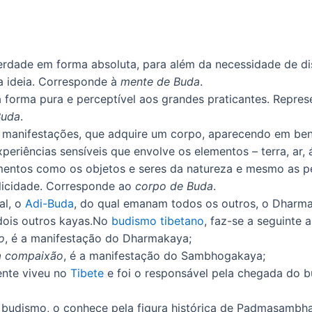
verdade em forma absoluta, para além da necessidade de d
a ideia. Corresponde à
mente de Buda
.
a forma pura e perceptível aos grandes praticantes. Repre
Buda
.
s manifestações, que adquire um corpo, aparecendo em ben
iências sensíveis que envolve os elementos – terra, ar, 
entos como os objetos e seres da natureza e mesmo as pe
elicidade. Corresponde ao
corpo de Buda
.
al, o
Adi-Buda
, do qual emanam todos os outros, o Dharma
dois outros kayas.No
budismo tibetano
, faz-se a seguinte 
o
, é a manifestação do Dharmakaya;
 compaixão
, é a manifestação do Sambhogakaya;
ente viveu no
Tibete
e foi o responsável pela chegada do b
budismo, o conhece pela figura histórica de Padmasambh