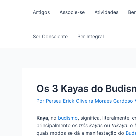
Ir
para
Artigos
Associe-se
Atividades
Ben
o
conteúdo
Ser Consciente
Ser Integral
Os 3 Kayas do Budis
Por
Perseu Erick Oliveira Moraes Cardoso
Kaya
, no
budismo
, significa, literalment
principalmente os
três kayas
ou
trikaya
: o
quais modos se dá a manifestação do
Bud