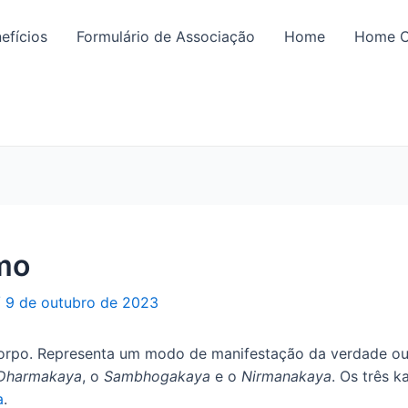
efícios
Formulário de Associação
Home
Home C
mo
/
9 de outubro de 2023
e, corpo. Representa um modo de manifestação da verdade 
Dharmakaya
, o
Sambhogakaya
e o
Nirmanakaya
. Os três 
a
.