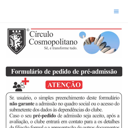
Ir
para
Main
o
conteúdo
Men