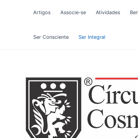
Ir
para
Artigos
Associe-se
Atividades
Ben
o
conteúdo
Ser Consciente
Ser Integral