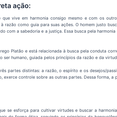
reta ação:
le que vive em harmonia consigo mesmo e com os outros.
se à razão como guia para suas ações. O homem justo b
ordo com a sabedoria e a justiça. Essa busca pela harmonia 
grego Platão e está relacionada à busca pela conduta corre
 ser humano, guiada pelos princípios da razão e da virtud
s partes distintas: a razão, o espírito e os desejos/passi
, exerce controle sobre as outras partes. Dessa forma, a
ue se esforça para cultivar virtudes e buscar a harmoni
r de forma ética, seguindo os princípios da benevolência