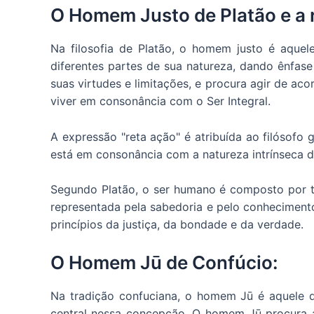
O Homem Justo de Platão e a 
Na filosofia de Platão, o homem justo é aque
diferentes partes de sua natureza, dando ênfa
suas virtudes e limitações, e procura agir de ac
viver em consonância com o Ser Integral.
A expressão "reta ação" é atribuída ao filósofo 
está em consonância com a natureza intrínseca do
Segundo Platão, o ser humano é composto por trê
representada pela sabedoria e pelo conhecimento
princípios da justiça, da bondade e da verdade.
O Homem Jū de Confúcio:
Na tradição confuciana, o homem Jū é aquele q
central nessa concepção. O homem Jū procura agi