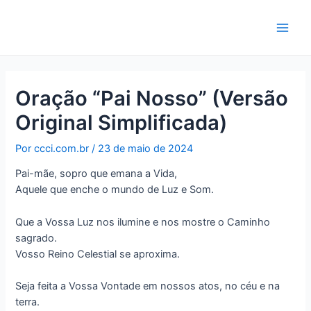
Ir
para
Main
o
conteúdo
Men
Oração “Pai Nosso” (Versão
Original Simplificada)
Por
ccci.com.br
/
23 de maio de 2024
Pai-mãe, sopro que emana a Vida,
Aquele que enche o mundo de Luz e Som.
Que a Vossa Luz nos ilumine e nos mostre o Caminho
sagrado.
Vosso Reino Celestial se aproxima.
Seja feita a Vossa Vontade em nossos atos, no céu e na
terra.