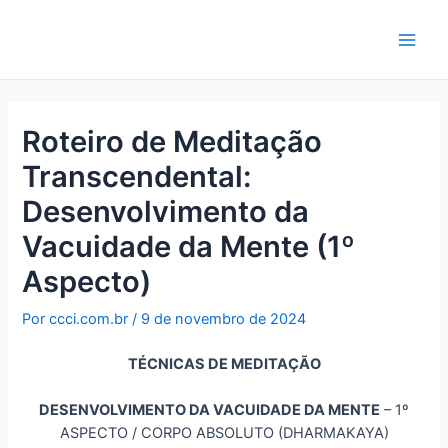
Ir
para
Main
o
conteúdo
Men
Roteiro de Meditação
Transcendental:
Desenvolvimento da
Vacuidade da Mente (1º
Aspecto)
Por
ccci.com.br
/
9 de novembro de 2024
TÉCNICAS DE MEDITAÇÃO
DESENVOLVIMENTO DA VACUIDADE DA MENTE
– 1º
ASPECTO / CORPO ABSOLUTO (DHARMAKAYA)