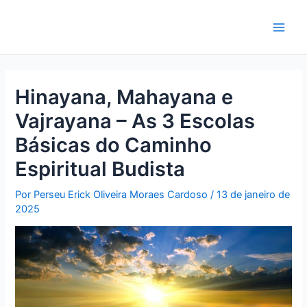
Ir
para
Main
o
conteúdo
Men
Hinayana, Mahayana e
Vajrayana – As 3 Escolas
Básicas do Caminho
Espiritual Budista
Por
Perseu Erick Oliveira Moraes Cardoso
/
13 de janeiro de
2025