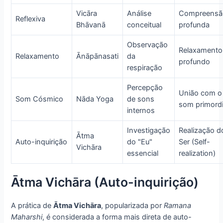
Vicāra
Análise
Compreensã
Reflexiva
Bhāvanā
conceitual
profunda
Observação
Relaxamento
Relaxamento
Ānāpānasati
da
profundo
respiração
Percepção
União com o
Som Cósmico
Nāda Yoga
de sons
som primordi
internos
Investigação
Realização d
Ātma
Auto-inquirição
do "Eu"
Ser (Self-
Vichāra
essencial
realization)
Ātma Vichāra (Auto-inquirição)
A prática de
Ātma Vichāra
, popularizada por
Ramana
Maharshi
, é considerada a forma mais direta de auto-