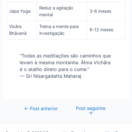
Reduz a agitação
Japa Yoga
3-6 meses
mental
Vicāra
Treina a mente para
6-12 meses
Bhāvanā
investigação
"Todas as meditações são caminhos que
levam à mesma montanha. Ātma Vichāra
é o atalho direto para o cume."
— Sri Nisargadatta Maharaj
Post seguinte
Navegação
←
Post anterior
→
de
Post