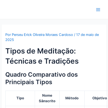
Ir
para
Main
o
conteúdo
Men
Por
Perseu Erick Oliveira Moraes Cardoso
/
17 de maio de
2025
Tipos de Meditação:
Técnicas e Tradições
Quadro Comparativo dos
Principais Tipos
Nome
Tipo
Método
Objetivo
Sânscrito