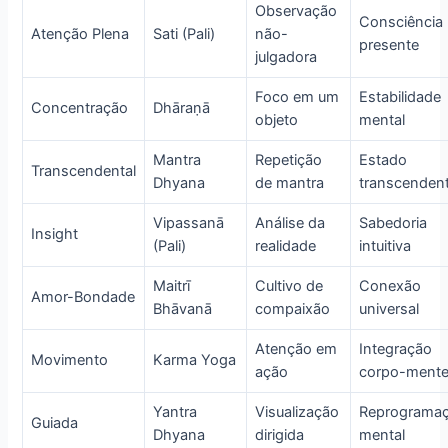
Observação
Consciência
Atenção Plena
Sati (Pali)
não-
presente
julgadora
Foco em um
Estabilidade
Concentração
Dhāraṇā
objeto
mental
Mantra
Repetição
Estado
Transcendental
Dhyana
de mantra
transcenden
Vipassanā
Análise da
Sabedoria
Insight
(Pali)
realidade
intuitiva
Maitrī
Cultivo de
Conexão
Amor-Bondade
Bhāvanā
compaixão
universal
Atenção em
Integração
Movimento
Karma Yoga
ação
corpo-ment
Yantra
Visualização
Reprograma
Guiada
Dhyana
dirigida
mental