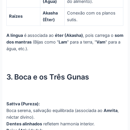
(Água)
do alimento).
Akasha
Conexão com os planos
Raízes
(Éter)
sutis.
A língua
é associada ao
éter (Akasha)
, pois carrega o
som
dos mantras
(Bijas como "
Lam
" para a terra, "
Vam
" para a
água, etc.).
3. Boca e os Três Gunas
Sattva (Pureza):
Boca serena, salivação equilibrada (associada ao
Amrita
,
néctar divino).
Dentes alinhados
refletem harmonia interior.