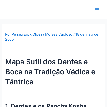
Ir
para
Main
o
conteúdo
Men
Por
Perseu Erick Oliveira Moraes Cardoso
/
18 de maio de
2025
Mapa Sutil dos Dentes e
Boca na Tradição Védica e
Tântrica
1. Dentes e os Pancha Kosha