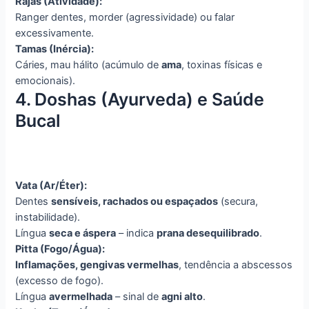
Rajas (Atividade):
Ranger dentes, morder (agressividade) ou falar
excessivamente.
Tamas (Inércia):
Cáries, mau hálito (acúmulo de
ama
, toxinas físicas e
emocionais).
4. Doshas (Ayurveda) e Saúde
Bucal
Vata (Ar/Éter):
Dentes
sensíveis, rachados ou espaçados
(secura,
instabilidade).
Língua
seca e áspera
– indica
prana desequilibrado
.
Pitta (Fogo/Água):
Inflamações, gengivas vermelhas
, tendência a abscessos
(excesso de fogo).
Língua
avermelhada
– sinal de
agni alto
.