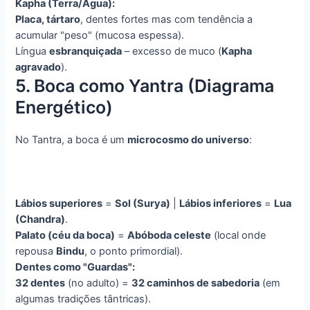
Kapha (Terra/Água):
Placa, tártaro
, dentes fortes mas com tendência a
acumular "peso" (mucosa espessa).
Língua
esbranquiçada
– excesso de muco (
Kapha
agravado
).
5. Boca como Yantra (Diagrama
Energético)
No Tantra, a boca é um
microcosmo do universo
:
Lábios superiores
=
Sol (Surya)
|
Lábios inferiores
=
Lua
(Chandra)
.
Palato (céu da boca)
=
Abóboda celeste
(local onde
repousa
Bindu
, o ponto primordial).
Dentes como "Guardas":
32 dentes
(no adulto) =
32 caminhos de sabedoria
(em
algumas tradições tântricas).