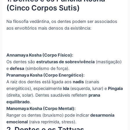
(Cinco Corpos Sutis)
Na filosofia vedântina, os dentes podem ser associados
aos envoltórios mais densos da existência:
Annamaya Kosha (Corpo Físico):
Os dentes são
estruturas de sobrevivência
(mastigação)
e
defesa
(simbolismo de força).
Pranamaya Kosha (Corpo Energético):
A raiz dos dentes está ligada aos
nadis
(canais
energéticos), especialmente
Ida
(esquerda, lunar) e
Pingala
(direita, solar). Dentes saudáveis refletem
prana
equilibrado
.
Manomaya Kosha (Corpo Mental):
Ranger os dentes (bruxismo) pode indicar
desarmonia
emocional
(raiva reprimida, stress).
2. Dentes e os Tattvas