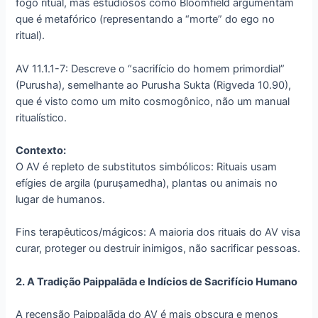
fogo ritual, mas estudiosos como Bloomfield argumentam
que é metafórico (representando a “morte” do ego no
ritual).
AV 11.1.1-7: Descreve o “sacrifício do homem primordial”
(Purusha), semelhante ao Purusha Sukta (Rigveda 10.90),
que é visto como um mito cosmogônico, não um manual
ritualístico.
Contexto:
O AV é repleto de substitutos simbólicos: Rituais usam
efígies de argila (puruṣamedha), plantas ou animais no
lugar de humanos.
Fins terapêuticos/mágicos: A maioria dos rituais do AV visa
curar, proteger ou destruir inimigos, não sacrificar pessoas.
2. A Tradição Paippalāda e Indícios de Sacrifício Humano
A recensão Paippalāda do AV é mais obscura e menos