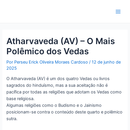
Ir
para
Main
o
conteúdo
Men
Atharvaveda (AV) – O Mais
Polêmico dos Vedas
Por
Perseu Erick Oliveira Moraes Cardoso
/
12 de junho de
2025
O Atharvaveda (AV) é um dos quatro Vedas ou livros
sagrados do hinduísmo, mas a sua aceitação não é
pacífica por todas as religiões que adotam os Vedas como
base religiosa.
Algumas religiões como o Budismo e o Jainismo
posicionam-se contra o conteúdo deste quarto e polêmico
sutra.