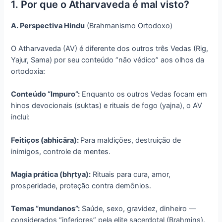
1. Por que o Atharvaveda é mal visto?
A. Perspectiva Hindu
(Brahmanismo Ortodoxo)
O Atharvaveda (AV) é diferente dos outros três Vedas (Rig,
Yajur, Sama) por seu conteúdo “não védico” aos olhos da
ortodoxia:
Conteúdo “Impuro”:
Enquanto os outros Vedas focam em
hinos devocionais (suktas) e rituais de fogo (yajna), o AV
inclui:
Feitiços (abhicāra):
Para maldições, destruição de
inimigos, controle de mentes.
Magia prática (bhṛtya):
Rituais para cura, amor,
prosperidade, proteção contra demônios.
Temas “mundanos”:
Saúde, sexo, gravidez, dinheiro —
considerados “inferiores” pela elite sacerdotal (Brahmins).