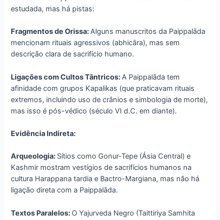
estudada, mas há pistas:
Fragmentos de Orissa:
Alguns manuscritos da Paippalāda
mencionam rituais agressivos (abhicāra), mas sem
descrição clara de sacrifício humano.
Ligações com Cultos Tântricos:
A Paippalāda tem
afinidade com grupos Kapalikas (que praticavam rituais
extremos, incluindo uso de crânios e simbologia de morte),
mas isso é pós-védico (século VI d.C. em diante).
Evidência Indireta:
Arqueologia:
Sítios como Gonur-Tepe (Ásia Central) e
Kashmir mostram vestígios de sacrifícios humanos na
cultura Harappana tardia e Bactro-Margiana, mas não há
ligação direta com a Paippalāda.
Textos Paralelos:
O Yajurveda Negro (Taittiriya Samhita