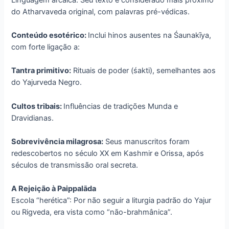
do Atharvaveda original, com palavras pré-védicas.
Conteúdo esotérico:
Inclui hinos ausentes na Śaunakīya,
com forte ligação a:
Tantra primitivo:
Rituais de poder (śakti), semelhantes aos
do Yajurveda Negro.
Cultos tribais:
Influências de tradições Munda e
Dravidianas.
Sobrevivência milagrosa:
Seus manuscritos foram
redescobertos no século XX em Kashmir e Orissa, após
séculos de transmissão oral secreta.
A Rejeição à Paippalāda
Escola “herética”: Por não seguir a liturgia padrão do Yajur
ou Rigveda, era vista como “não-brahmânica”.