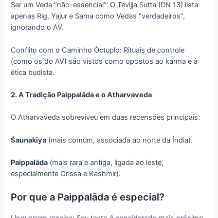
Ser um Veda “não-essencial”: O Tevijja Sutta (DN 13) lista
apenas Rig, Yajur e Sama como Vedas “verdadeiros”,
ignorando o AV.
Conflito com o Caminho Óctuplo: Rituais de controle
(como os do AV) são vistos como opostos ao karma e à
ética budista.
2. A Tradição Paippalāda e o Atharvaveda
O Atharvaveda sobreviveu em duas recensões principais:
Śaunakīya
(mais comum, associada ao norte da Índia).
Paippalāda
(mais rara e antiga, ligada ao leste,
especialmente Orissa e Kashmir).
Por que a Paippalāda é especial?
Linguagem arcaica: Seu texto é considerado mais próximo