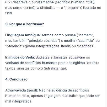
6.2) descreve o puruṣamedha (sacrifício humano ritual),
mas como cerimônia simbólica — o “homem” é liberado no
final.
3. Por que a Confusão?
Linguagem Ambígua:
Termos como puruṣa (“homem”,
mas também “princípio cósmico”) e medha (“sacrifício” ou
“oferenda”) geram interpretações literais ou filosóficas.
Inimigos do Veda:
Budistas e Jainistas acusavam os
vedistas de sacrifícios humanos para deslegitimá-los (ex.:
textos jainistas como o Sūtrakṛtāṅga).
4. Conclusão
Atharvaveda (geral): Não há evidência de sacrifícios
humanos reais, apenas linguagem ritualística que pode ser
mal interpretada.